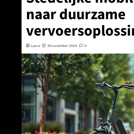
naar duurzame
vervoersoploss
Laura
30 november 2024
0