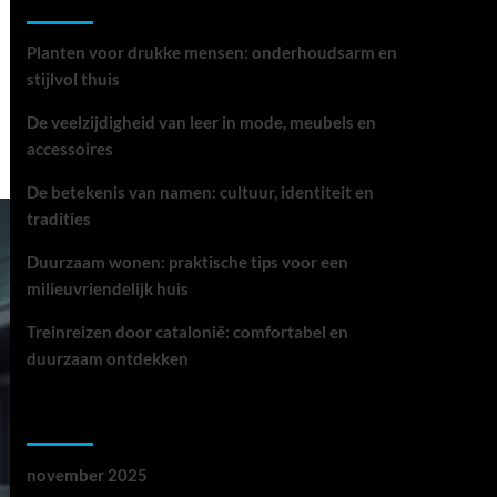
Recente berichten
Planten voor drukke mensen: onderhoudsarm en
stijlvol thuis
De veelzijdigheid van leer in mode, meubels en
accessoires
De betekenis van namen: cultuur, identiteit en
tradities
Duurzaam wonen: praktische tips voor een
milieuvriendelijk huis
Treinreizen door catalonië: comfortabel en
duurzaam ontdekken
Archieven
november 2025