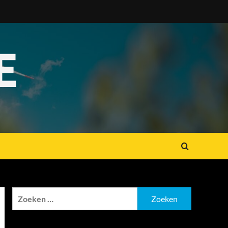
E
Zoeken
naar: