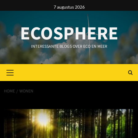
Ga
7 augustus 2026
naar
de
ECOSPHERE
inhoud
INTERESSANTE BLOGS OVER ECO EN MEER
Primair
menu
HOME
WONEN
Wonen