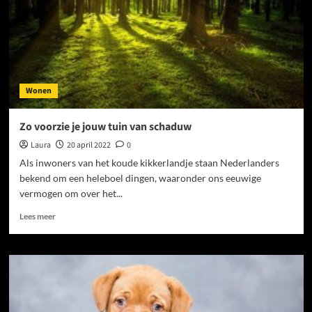
Wonen
Zo voorzie je jouw tuin van schaduw
Laura
20 april 2022
0
Als inwoners van het koude kikkerlandje staan Nederlanders
bekend om een heleboel dingen, waaronder ons eeuwige
vermogen om over het...
Lees
Lees meer
meer
over
Zo
voorzie
je
jouw
tuin