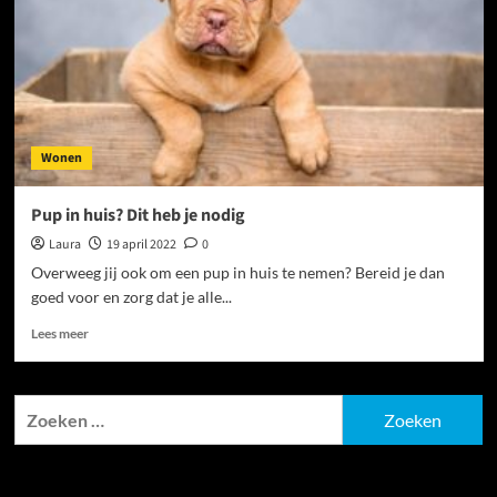
van
schaduw
Wonen
Pup in huis? Dit heb je nodig
Laura
19 april 2022
0
Overweeg jij ook om een pup in huis te nemen? Bereid je dan
goed voor en zorg dat je alle...
Lees
Lees meer
meer
over
Pup
Zoeken
in
naar:
huis?
Dit
Recente berichten
heb