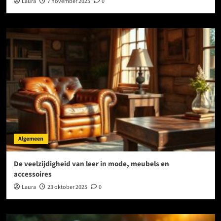
Laura
7 november 2025
0
Algemeen
De veelzijdigheid van leer in mode, meubels en
accessoires
Laura
23 oktober 2025
0