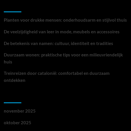
Recente berichten
toekomst
van
vervoer
Planten voor drukke mensen: onderhoudsarm en stijlvol thuis
De veelzijdigheid van leer in mode, meubels en accessoires
De betekenis van namen: cultuur, identiteit en tradities
Duurzaam wonen: praktische tips voor een milieuvriendelijk
huis
Treinreizen door catalonië: comfortabel en duurzaam
ontdekken
Archieven
november 2025
oktober 2025