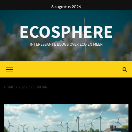
Ga
8 augustus 2026
naar
de
ECOSPHERE
inhoud
INTERESSANTE BLOGS OVER ECO EN MEER
Primair
menu
HOME
2025
FEBRUARI
Maand:
februari 2025