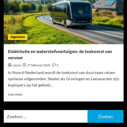
Algemeen
Elektrische en waterstofvoertuigen: de toekomst van
vervoer
Laura
27 februari 2025
0
In Noord-Nederland wordt de toekomst van duurzaam reizen
opnieuw uitgevonden. Steden als Groningen en Leeuwarden zijn
koplopers op het gebied...
Lees
Lees meer
meer
over
Elektrische
Zoeken
en
naar:
waterstofvoertuigen:
de