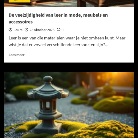
De veelzijdigheid van leer in mode, meubels en
accessoires
Laura
23 oktober 2025
0
Leer is een van die materialen waar je niet omheen kunt. Maar
wist je dat er zoveel verschillende leersoorten zijn?...
Lees
Lees meer
meer
over
De
veelzijdigheid
van
leer
in
mode,
meubels
en
accessoires