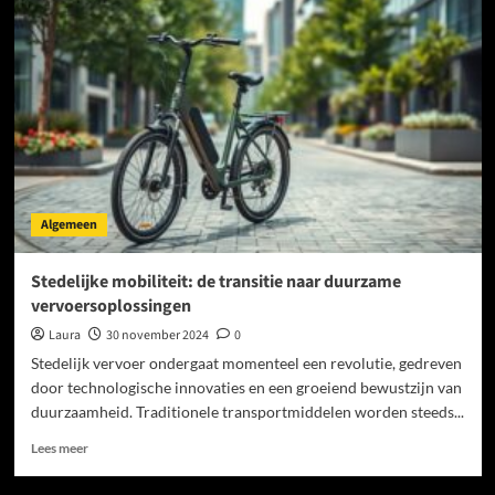
waterstofvoertuigen:
de
toekomst
van
vervoer
Algemeen
Stedelijke mobiliteit: de transitie naar duurzame
vervoersoplossingen
Laura
30 november 2024
0
Stedelijk vervoer ondergaat momenteel een revolutie, gedreven
door technologische innovaties en een groeiend bewustzijn van
duurzaamheid. Traditionele transportmiddelen worden steeds...
Lees
Lees meer
meer
over