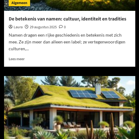
Algemeen
De betekenis van namen: cultuur, identiteit en tradities
Laura
29 augustus 2025
0
Namen dragen een rijke geschiedenis en betekenis met zich
mee. Ze zijn meer dan alleen een label; ze vertegenwoordigen
culturen,...
Lees
Lees meer
meer
over
De
betekenis
van
namen:
cultuur,
identiteit
en
tradities