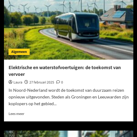
het
meeste
uit
je
spaargeld
in
tijden
van
inflatie?
Algemeen
Elektrische en waterstofvoertuigen: de toekomst van
vervoer
Laura
27 februari 2025
0
In Noord-Nederland wordt de toekomst van duurzaam reizen
opnieuw uitgevonden. Steden als Groningen en Leeuwarden zijn
koplopers op het gebied...
Lees
Lees meer
meer
over
Elektrische
en