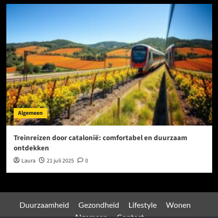
Algemeen
Treinreizen door catalonië: comfortabel en duurzaam
ontdekken
Laura
21 juli 2025
0
Duurzaamheid
Gezondheid
Lifestyle
Wonen
Algemeen
Contact