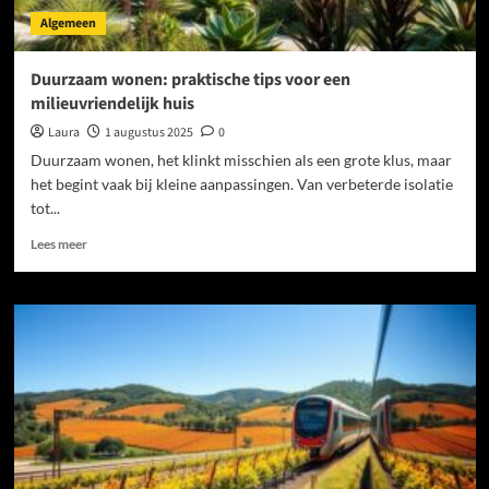
Algemeen
Duurzaam wonen: praktische tips voor een
milieuvriendelijk huis
Laura
1 augustus 2025
0
Duurzaam wonen, het klinkt misschien als een grote klus, maar
het begint vaak bij kleine aanpassingen. Van verbeterde isolatie
tot...
Lees
Lees meer
meer
over
Duurzaam
wonen:
praktische
tips
voor
een
milieuvriendelijk
huis