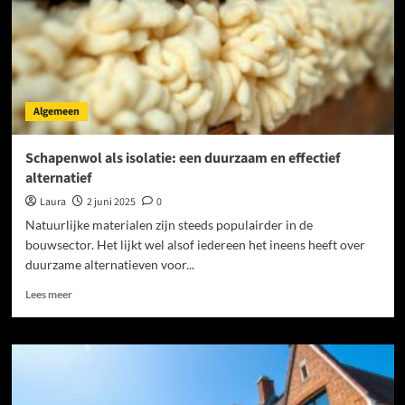
en
comfortabel
onderweg
Algemeen
Schapenwol als isolatie: een duurzaam en effectief
alternatief
Laura
2 juni 2025
0
Natuurlijke materialen zijn steeds populairder in de
bouwsector. Het lijkt wel alsof iedereen het ineens heeft over
duurzame alternatieven voor...
Lees
Lees meer
meer
over
Schapenwol
als
isolatie:
een