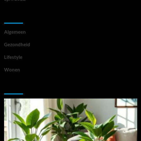
Categorieën
Algemeen
Gezondheid
Lifestyle
Wonen
Je hebt misschien gemist