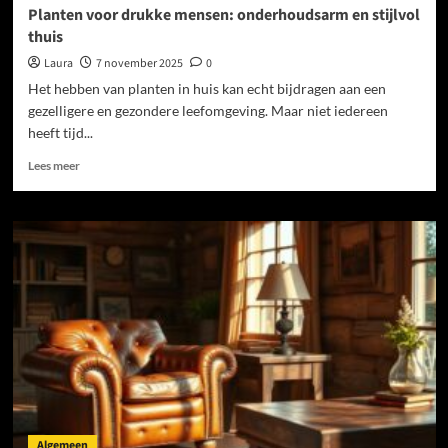
Planten voor drukke mensen: onderhoudsarm en stijlvol
thuis
Laura
7 november 2025
0
Het hebben van planten in huis kan echt bijdragen aan een
gezelligere en gezondere leefomgeving. Maar niet iedereen
heeft tijd...
Lees
Lees meer
meer
over
Planten
voor
drukke
mensen:
onderhoudsarm
en
stijlvol
thuis
Algemeen