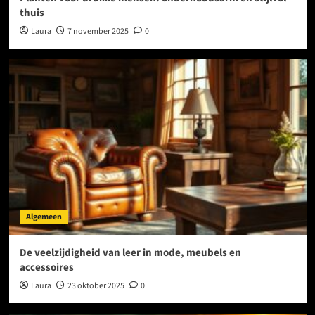
thuis
Laura
7 november 2025
0
Algemeen
De veelzijdigheid van leer in mode, meubels en
accessoires
Laura
23 oktober 2025
0