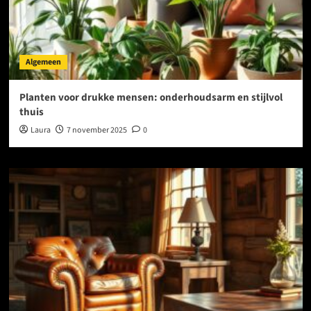
Algemeen
Planten voor drukke mensen: onderhoudsarm en stijlvol
thuis
Laura
7 november 2025
0