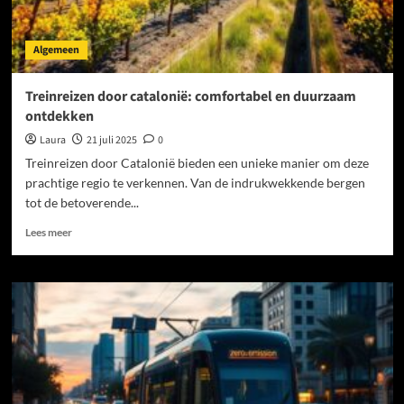
Algemeen
Treinreizen door catalonië: comfortabel en duurzaam
ontdekken
Laura
21 juli 2025
0
Treinreizen door Catalonië bieden een unieke manier om deze
prachtige regio te verkennen. Van de indrukwekkende bergen
tot de betoverende...
Lees
Lees meer
meer
over
Treinreizen
door
catalonië:
comfortabel
en
duurzaam
ontdekken