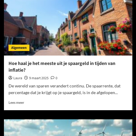
duurzaam
en
effectief
alternatief
Algemeen
Hoe haal je het meeste uit je spaargeld in tijden van
inflatie?
Laura
9 maart 2025
0
De wereld van sparen verandert continu. De spaarrente, dat
percentage dat je krijgt op je spaargeld, is in de afgelopen...
Lees
Lees meer
meer
over
Hoe
haal
je